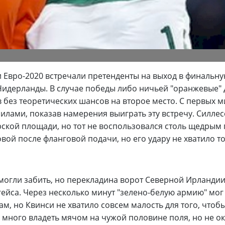
и Евро-2020 встречали претенденты на выход в финальну
идерланды. В случае победы либо ничьей "оранжевые"
в без теоретических шансов на второе место. С первых м
ами, показав намерения выиграть эту встречу. Силлес
арской площади, но тот не воспользовался столь щедрым
ой после фланговой подачи, но его удару не хватило т
могли забить, но перекладина ворот Северной Ирланди
гейса. Через несколько минут "зелено-белую армию" мог
, но Квинси не хватило совсем малость для того, чтобы
много владеть мячом на чужой половине поля, но не о