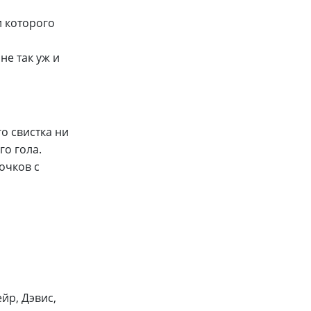
и которого
не так уж и
го свистка ни
го гола.
очков с
йр, Дэвис,