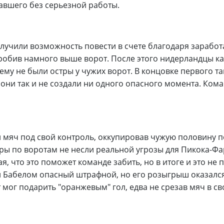
авшего без серьезной работы.
лучили возможность повести в счете благодаря зарабо
пробив намного выше ворот. После этого нидерландцы ка
му не были остры у чужих ворот. В концовке первого та
 они так и не создали ни одного опасного момента. Ком
мяч под свой контроль, оккупировав чужую половину п
ары по воротам не несли реальной угрозы для Пикока-Фа
я, что это поможет команде забить, но в итоге и это не
й Бабелом опасный штрафной, но его розыгрыш оказалс
 мог подарить "оранжевым" гол, едва не срезав мяч в св