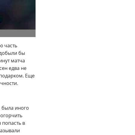
ю часть
 добыли бы
инут матча
сен едва не
 подарком. Еще
очности.
и была иного
 огорчить
 попасть в
казывали