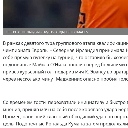
СЕВЕРНАЯ ИРЛАНДИЯ - НИДЕРЛАНДЫ, GETTY IMAGES
В рамках девятого тура группового этапа квалификаци
чемпионата Европы – Северная Ирландия принимала Н
себе прямую путевку на турнир, что оставило бы хозяе
подопечные Майкла О'Нила пошли вперед большими сил
привез курьезный гол, подарив мяч К. Эвансу во врат
через несколько минут Мадженнис опасно пробил голов
Со временем гости перехватили инициативу и быстро 
мнения, приняв мяч на себя после корявого удара Бер
Промес, нанесший классный обводящий удар по воротам
цель. Подопечные Рональда Кумана затем продолжали 