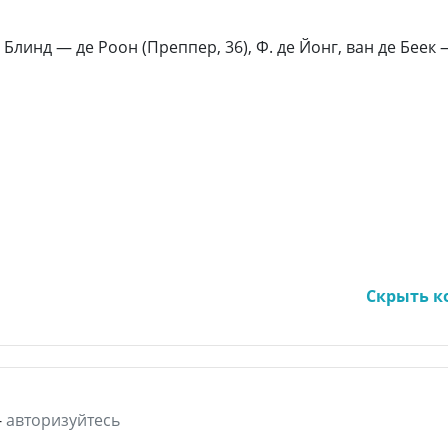
 Блинд — де Роон (Преппер, 36), Ф. де Йонг, ван де Беек
-
авторизуйтесь