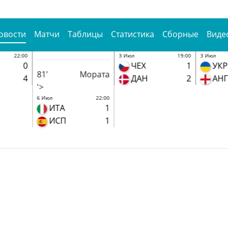
овости
Матчи
Таблицы
Статистика
Сборные
Виде
22:00
3 Июл
19:00
3 Июл
0
ЧЕХ
1
УКР
81'
Мората
4
ДАН
2
АНГ
'>
6 Июл
22:00
ИТА
1
ИСП
1