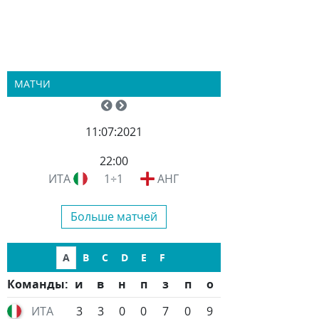
МАТЧИ
11:07:2021
22:00
ИТА
1÷1
АНГ
Больше матчей
A
B
C
D
E
F
Команды:
и
в
н
п
з
п
о
ИТА
3
3
0
0
7
0
9