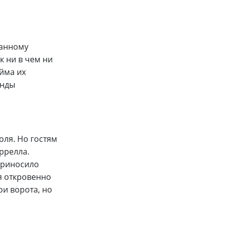
танному
к ни в чем ни
йма их
анды
оля. Но гостям
ррелла.
 приносило
я откровенно
ои ворота, но