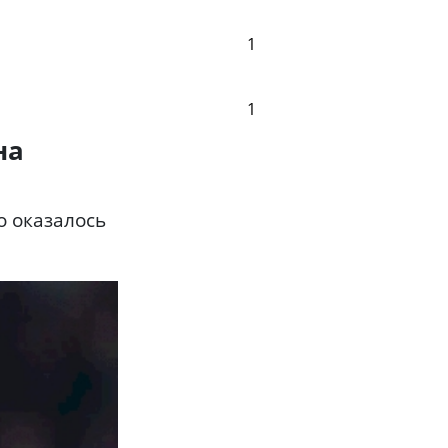
1
1
на
о оказалось