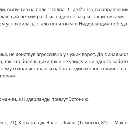
, выпустив на поле "столпа" Л. де Йонга, в направлени
адающий всякий раз был надежно закрыт защитниками
м успокоилась, стало понятно что Нидерландам победа 
ика, не действуя агрессивно у чужих ворот. До финально
, так что болельщики так и не увидели ни одного забито
жнему сохраняет шансы набрать одинаковое количество 
тречам.
Германии, а Нидерланды примут Эстонию.
н, 71), Кэткарт, Дж. Эванс, Льюис (Томпсон, 81) — Макне