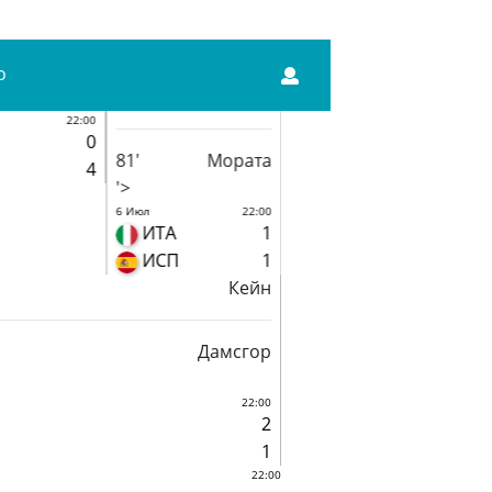
о
22:00
0
81'
Мората
4
'>
6 Июл
22:00
ИТА
1
ИСП
1
Кейн
Дамсгор
22:00
2
1
22:00