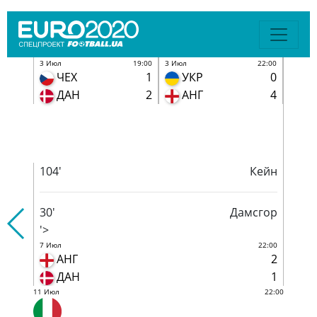
3 Июл
19:00
3 Июл
22:00
ЧЕХ
1
УКР
0
рата
81'
ДАН
2
АНГ
4
'>
22:00
6 Июл
1
И
1
И
104'
Кейн
30'
Дамсгор
'>
7 Июл
22:00
АНГ
2
ДАН
1
11 Июл
22:00