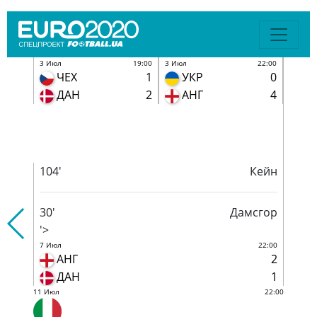
19:00
3 Июл
22:00
Х
1
УКР
0
81'
Мора
АН
2
АНГ
4
'>
6 Июл
2
ИТА
ИСП
104'
Кейн
30'
Дамсгор
'>
7 Июл
22:00
АНГ
2
ДАН
1
11 Июл
22:00