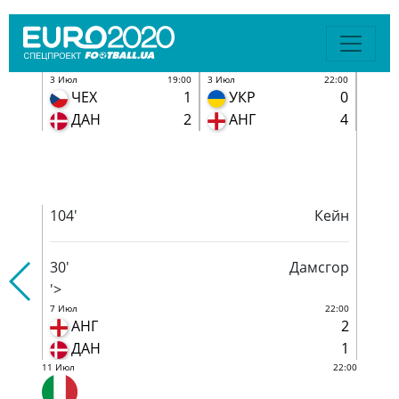
19:00
3 Июл
22:00
3 Июл
1
УКР
0
Ч
81'
Мората
2
АНГ
4
Д
'>
6 Июл
22:00
ИТА
1
ИСП
1
104'
Кейн
30'
Дамсгор
'>
7 Июл
22:00
АНГ
2
ДАН
1
11 Июл
22:00