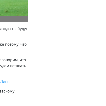
манды не будут
же потому, что
е говорим, что
будем вставать
 Лигт
.
иевскому