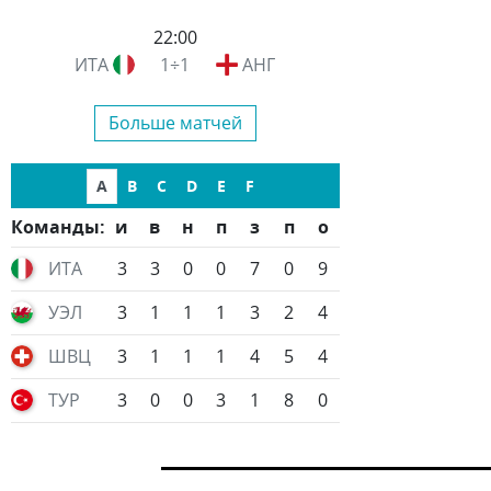
22:00
ИТА
1÷1
АНГ
Больше матчей
A
B
C
D
E
F
Команды:
и
в
н
п
з
п
о
ИТА
3
3
0
0
7
0
9
УЭЛ
3
1
1
1
3
2
4
ШВЦ
3
1
1
1
4
5
4
ТУР
3
0
0
3
1
8
0