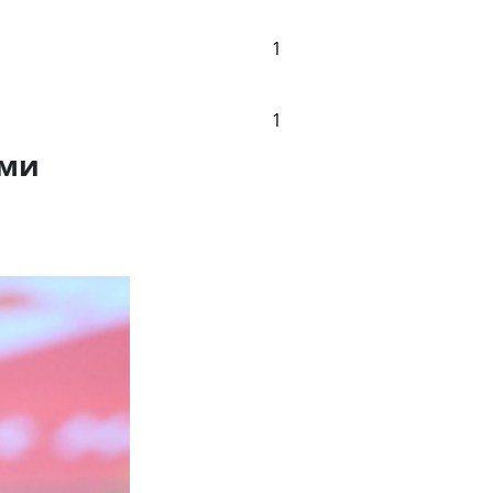
1
1
ами