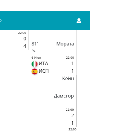
о
22:00
0
81'
Мората
4
'>
6 Июл
22:00
ИТА
1
ИСП
1
Кейн
Дамсгор
22:00
2
1
22:00