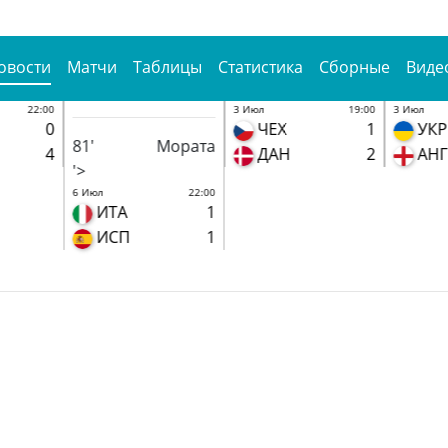
овости
Матчи
Таблицы
Статистика
Сборные
Виде
22:00
3 Июл
19:00
3 Июл
0
ЧЕХ
1
УКР
81'
Мората
4
ДАН
2
АНГ
'>
6 Июл
22:00
ИТА
1
ИСП
1