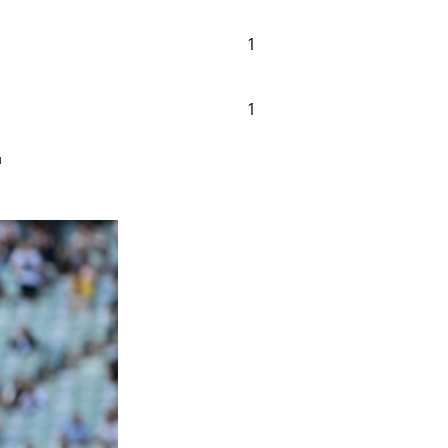
1
1
д