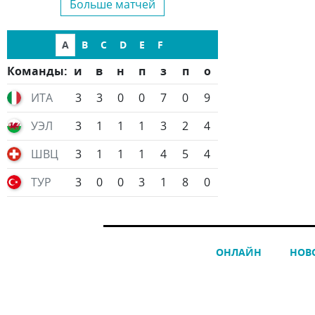
Больше матчей
A
B
C
D
E
F
Команды:
и
в
н
п
з
п
о
ИТА
3
3
0
0
7
0
9
УЭЛ
3
1
1
1
3
2
4
ШВЦ
3
1
1
1
4
5
4
ТУР
3
0
0
3
1
8
0
ОНЛАЙН
НОВ