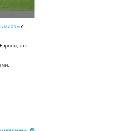
сь миром
с
Европы, что
ами.