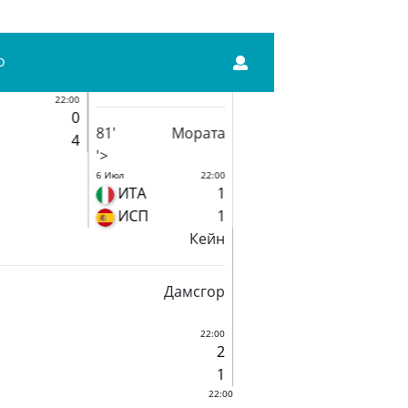
о
22:00
0
81'
Мората
4
'>
6 Июл
22:00
ИТА
1
ИСП
1
Кейн
Дамсгор
22:00
2
1
22:00